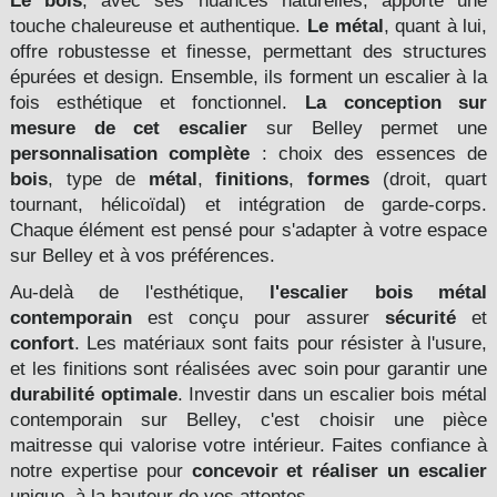
Le bois
, avec ses nuances naturelles, apporte une
touche chaleureuse et authentique.
Le métal
, quant à lui,
offre robustesse et finesse, permettant des structures
épurées et design. Ensemble, ils forment un escalier à la
fois esthétique et fonctionnel.
La conception sur
mesure de cet escalier
sur Belley permet une
personnalisation complète
: choix des essences de
bois
, type de
métal
,
finitions
,
formes
(droit, quart
tournant, hélicoïdal) et intégration de garde-corps.
Chaque élément est pensé pour s'adapter à votre espace
sur Belley et à vos préférences.
Au-delà de l'esthétique,
l'escalier bois métal
contemporain
est conçu pour assurer
sécurité
et
confort
. Les matériaux sont faits pour résister à l'usure,
et les finitions sont réalisées avec soin pour garantir une
durabilité optimale
. Investir dans un escalier bois métal
contemporain sur Belley, c'est choisir une pièce
maitresse qui valorise votre intérieur. Faites confiance à
notre expertise pour
concevoir et réaliser un escalier
unique, à la hauteur de vos attentes.