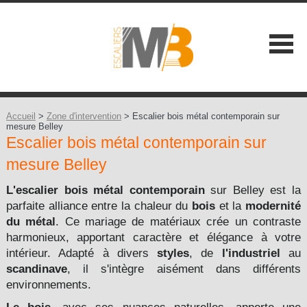
SOCIÉTÉ
NOS ATOUTS
Accueil
>
Zone d'intervention
> Escalier bois métal contemporain sur
mesure Belley
Escalier bois métal contemporain sur
NOS GAMMES
mesure Belley
Les Classiques +
CONSEILS
L'escalier bois métal contemporain
sur Belley est la
Les Contemporains +
parfaite alliance entre la chaleur du
bois
et la
modernité
CONTACT
du métal
. Ce mariage de matériaux crée un contraste
Les Balustrades +
harmonieux, apportant caractère et élégance à votre
intérieur. Adapté à divers
styles
, de
l'industriel
au
Les Extérieures
scandinave
, il s'intègre aisément dans différents
environnements.
Les Design +