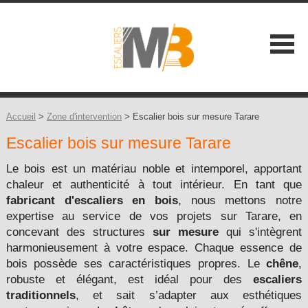
SOCIÉTÉ
NOS ATOUTS
Accueil
>
Zone d'intervention
> Escalier bois sur mesure Tarare
Escalier bois sur mesure Tarare
NOS GAMMES
Les Classiques +
Le bois est un matériau noble et intemporel, apportant
CONSEILS
chaleur et authenticité à tout intérieur. En tant que
Les Contemporains +
fabricant d'escaliers en bois
, nous mettons notre
CONTACT
expertise au service de vos projets sur Tarare, en
Les Balustrades +
concevant des structures
sur mesure
qui s'intègrent
harmonieusement à votre espace. Chaque essence de
Les Extérieures
bois possède ses caractéristiques propres. Le
chêne
,
robuste et élégant, est idéal pour des
escaliers
Les Design +
traditionnels
, et sait s’adapter aux esthétiques