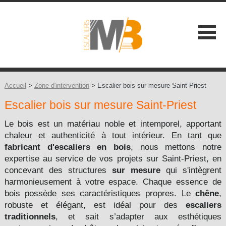
SOCIÉTÉ
NOS ATOUTS
Accueil
>
Zone d'intervention
> Escalier bois sur mesure Saint-Priest
Escalier bois sur mesure Saint-Priest
NOS GAMMES
Les Classiques +
Le bois est un matériau noble et intemporel, apportant
CONSEILS
chaleur et authenticité à tout intérieur. En tant que
Les Contemporains +
fabricant d'escaliers en bois
, nous mettons notre
CONTACT
expertise au service de vos projets sur Saint-Priest, en
Les Balustrades +
concevant des structures
sur mesure
qui s'intègrent
harmonieusement à votre espace. Chaque essence de
Les Extérieures
bois possède ses caractéristiques propres. Le
chêne
,
robuste et élégant, est idéal pour des
escaliers
Les Design +
traditionnels
, et sait s’adapter aux esthétiques