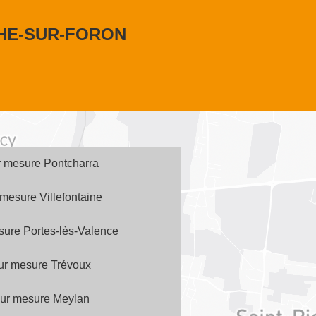
CHE-SUR-FORON
r mesure Pontcharra
 mesure Villefontaine
esure Portes-lès-Valence
sur mesure Trévoux
sur mesure Meylan