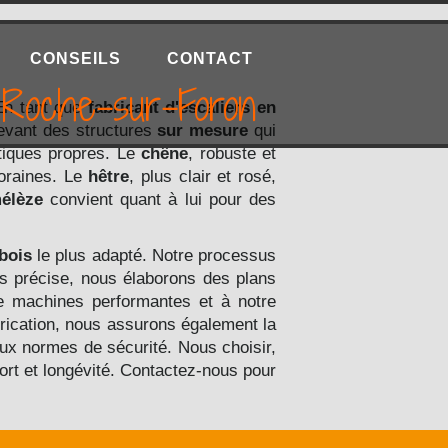
CONSEILS
CONTACT
 Roche-sur-Foron
 En tant que
fabricant d'escaliers en
cevant des structures
sur mesure
qui
tiques propres. Le
chêne
, robuste et
poraines. Le
hêtre
, plus clair et rosé,
élèze
convient quant à lui pour des
bois
le plus adapté. Notre processus
s précise, nous élaborons des plans
 machines performantes et à notre
abrication, nous assurons également la
aux normes de sécurité. Nous choisir,
fort et longévité. Contactez-nous pour