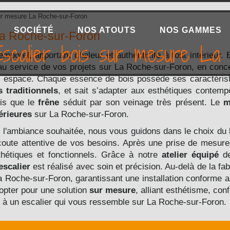
ur mesure La Roche-sur-Foron
SOCIÉTÉ
NOS ATOUTS
NOS GAMMES
La Roche-sur-Foron
Escalier bois sur mesure La
emporel, apportant chaleur et authenticité à tout intérieur.
 au service de vos projets sur La Roche-sur-Foron, en con
e espace. Chaque essence de bois possède ses caractéris
s traditionnels
, et sait s’adapter aux esthétiques contem
dis que le
frêne
séduit par son veinage très présent. Le
m
érieures
sur La Roche-sur-Foron.
e l'ambiance souhaitée, nous vous guidons dans le choix du
oute attentive de vos besoins. Après une prise de mesure
sthétiques et fonctionnels. Grâce à notre
atelier équipé
de
escalier
est réalisé avec soin et précision. Au-delà de la f
a Roche-sur-Foron, garantissant une installation conforme 
 opter pour une solution
sur mesure
, alliant esthétisme, con
ie à un escalier qui vous ressemble sur La Roche-sur-Foron.