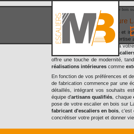
Accueil
>
Zone d'intervention
> Escalier bois s
Escalier bois sur mesure 
Le bois est un matériau noble et int
bois
, nous mettons notre expertise
s'intègrent harmonieusement à votr
élégant, est idéal pour des
escalier
offre une touche de modernité, tan
réalisations intérieures
comme
ext
En fonction de vos préférences et d
de fabrication commence par une éc
détaillés, intégrant vos souhaits e
équipe d'
artisans qualifiés
, chaque
pose de votre escalier en bois sur L
fabricant d'escaliers en bois
, c'est
concrétiser votre projet et donner v