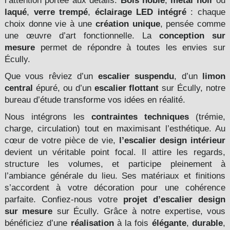
l’attention portée aux détails.
Bois noble
,
métal noir
ou
laqué
,
verre trempé
,
éclairage LED intégré
: chaque
choix donne vie à une
création unique
, pensée comme
une œuvre d’art fonctionnelle. La
conception sur
mesure
permet de répondre à toutes les envies sur
Écully.
Que vous rêviez d’un
escalier suspendu
, d’un
limon
central
épuré, ou d’un
escalier flottant
sur Écully, notre
bureau d’étude transforme vos idées en réalité.
Nous intégrons les
contraintes techniques
(trémie,
charge, circulation) tout en maximisant l’esthétique. Au
cœur de votre pièce de vie,
l’escalier design intérieur
devient un véritable point focal. Il attire les regards,
structure les volumes, et participe pleinement à
l’ambiance générale du lieu. Ses matériaux et finitions
s’accordent à votre décoration pour une cohérence
parfaite. Confiez-nous votre
projet d’escalier design
sur mesure
sur Écully. Grâce à notre expertise, vous
bénéficiez d’une
réalisation
à la fois
élégante
,
durable
,