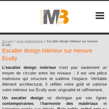
SOCIÉTÉ
NOS ATOUTS
Accueil
>
Zone d'intervention
> Escalier design intérieur sur mesure
Écully
Escalier design intérieur sur mesure
NOS GAMMES
Écully
Les Classiques +
CONSEILS
L’escalier design intérieur
n’est pas seulement un
Les Contemporains +
moyen de circuler entre les niveaux : il est une pièce
CONTACT
maitresse qui structure et sublime l’espace. Véritable
Les Balustrades +
élément architectural, il reflète votre goût et valorise
votre intérieur sur Écully avec originalité et raffinement.
Les Extérieures
Un escalier design
se distingue par ses lignes
contemporaines
, l’
harmonie des matériaux
et
Les Design +