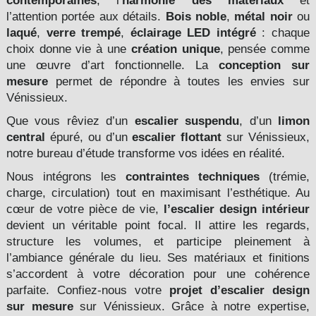
contemporaines
, l’
harmonie des matériaux
et
l’attention portée aux détails.
Bois noble
,
métal noir
ou
laqué
,
verre trempé
,
éclairage LED intégré
: chaque
choix donne vie à une
création unique
, pensée comme
une œuvre d’art fonctionnelle. La
conception sur
mesure
permet de répondre à toutes les envies sur
Vénissieux.
Que vous rêviez d’un
escalier suspendu
, d’un
limon
central
épuré, ou d’un
escalier flottant
sur Vénissieux,
notre bureau d’étude transforme vos idées en réalité.
Nous intégrons les
contraintes techniques
(trémie,
charge, circulation) tout en maximisant l’esthétique. Au
cœur de votre pièce de vie,
l’escalier design intérieur
devient un véritable point focal. Il attire les regards,
structure les volumes, et participe pleinement à
l’ambiance générale du lieu. Ses matériaux et finitions
s’accordent à votre décoration pour une cohérence
parfaite. Confiez-nous votre
projet d’escalier design
sur mesure
sur Vénissieux. Grâce à notre expertise,