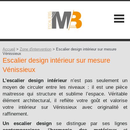
SOCIÉTÉ
NOS ATOUTS
Accueil
>
Zone d'intervention
> Escalier design intérieur sur mesure
Vénissieux
Escalier design intérieur sur mesure
NOS GAMMES
Vénissieux
Les Classiques +
CONSEILS
L’escalier design intérieur
n’est pas seulement un
Les Contemporains +
moyen de circuler entre les niveaux : il est une pièce
CONTACT
maitresse qui structure et sublime l’espace. Véritable
Les Balustrades +
élément architectural, il reflète votre goût et valorise
votre intérieur sur Vénissieux avec originalité et
Les Extérieures
raffinement.
Un escalier design
se distingue par ses lignes
Les Design +