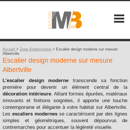
SOCIÉTÉ
NOS ATOUTS
Accueil
>
Zone d'intervention
> Escalier design moderne sur mesure
Albertville
Escalier design moderne sur mesure
NOS GAMMES
Albertville
Les Classiques +
CONSEILS
L'escalier design moderne
transcende sa fonction
Les Contemporains +
première pour devenir un élément central de la
CONTACT
décoration intérieure
. Alliant formes épurées, matériaux
Les Balustrades +
innovants et finitions soignées, il apporte une touche
contemporaine et élégante à votre habitat sur Albertville.
Les Extérieures
Les
escaliers modernes
se caractérisent par des lignes
simples et géométriques, souvent dépourvus de
Les Design +
contremarches pour accentuer la légèreté visuelle.