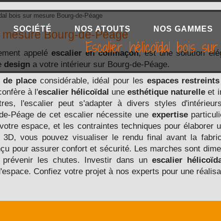
ïdal bois sur mesure Bourg-de-Péage
SOCIÉTÉ
NOS ATOUTS
NOS GAMMES
sur mesure Bourg-de-Péage
Escalier hélicoïdal bois 
lement appelé
escalier en colimaçon
, est une solution élé
he
design
a votre intérieur sur Bourg-de-Péage.
 de place
considérable, idéal pour les
espaces restreints
onfère à l'
escalier hélicoïdal
une
esthétique naturelle
et 
res, l'escalier peut s'adapter à divers styles d'intérie
de-Péage de cet escalier nécessite une
expertise
particu
otre espace, et les contraintes techniques pour élaborer 
3D, vous pouvez visualiser le rendu final avant la fabri
nçu pour assurer confort et sécurité. Les marches sont dim
 prévenir les chutes. Investir dans un
escalier hélicoïd
d'espace. Confiez votre projet à nos experts pour une réalis