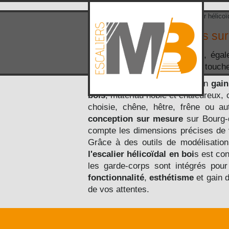
Accueil
>
Zone d'intervention
> Escalier hélico
Escalier hélicoïdal bois 
L'escalier hélicoïdal
en bois
, éga
l'espace tout en apportant une touc
Sa forme en spirale permet un
gain
bois
, matériau noble et chaleureux, c
choisie, chêne, hêtre, frêne ou aut
conception sur mesure
sur Bourg-
compte les dimensions précises de v
Grâce à des outils de modélisation 
l'escalier hélicoïdal en boi
s est co
les garde-corps sont intégrés pour
fonctionnalité
,
esthétisme
et gain 
de vos attentes.