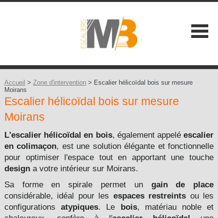
SOCIÉTÉ
NOS ATOUTS
Accueil
>
Zone d'intervention
> Escalier hélicoïdal bois sur mesure
Moirans
Escalier hélicoïdal bois sur mesure
NOS GAMMES
Moirans
Les Classiques +
CONSEILS
L'escalier hélicoïdal
en bois
, également appelé
escalier
Les Contemporains +
en colimaçon
, est une solution élégante et fonctionnelle
CONTACT
pour optimiser l'espace tout en apportant une touche
Les Balustrades +
design
a votre intérieur sur Moirans.
Sa forme en spirale permet un
gain de place
Les Extérieures
considérable, idéal pour les
espaces restreints
ou les
configurations
atypiques
. Le
bois
, matériau noble et
Les Design +