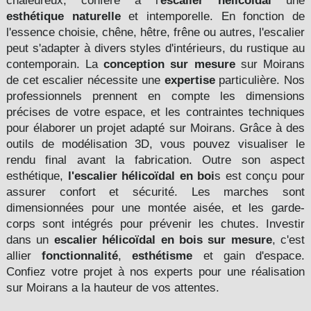
chaleureux, confère à l'
escalier hélicoïdal
une
esthétique naturelle
et intemporelle. En fonction de
l'essence choisie, chêne, hêtre, frêne ou autres, l'escalier
peut s'adapter à divers styles d'intérieurs, du rustique au
contemporain. La
conception sur mesure
sur Moirans
de cet escalier nécessite une
expertise
particulière. Nos
professionnels prennent en compte les dimensions
précises de votre espace, et les contraintes techniques
pour élaborer un projet adapté sur Moirans. Grâce à des
outils de modélisation 3D, vous pouvez visualiser le
rendu final avant la fabrication. Outre son aspect
esthétique,
l'escalier hélicoïdal en boi
s est conçu pour
assurer confort et sécurité. Les marches sont
dimensionnées pour une montée aisée, et les garde-
corps sont intégrés pour prévenir les chutes. Investir
dans un
escalier hélicoïdal en bois
sur mesure
, c'est
allier
fonctionnalité
,
esthétisme
et gain d'espace.
Confiez votre projet à nos experts pour une réalisation
sur Moirans a la hauteur de vos attentes.