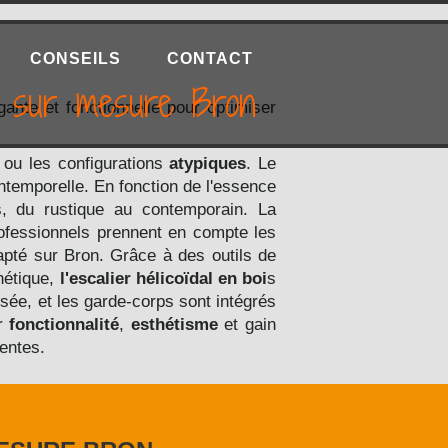
CONSEILS
CONTACT
ois sur mesure Bron
gante et fonctionnelle pour optimiser
ou les configurations
atypiques
. Le
intemporelle. En fonction de l'essence
urs, du rustique au contemporain. La
rofessionnels prennent en compte les
apté sur Bron. Grâce à des outils de
hétique,
l'escalier hélicoïdal en boi
s
ée, et les garde-corps sont intégrés
er
fonctionnalité
,
esthétisme
et gain
tentes.