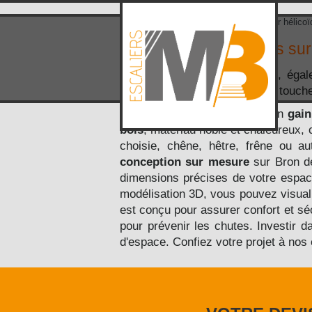
Accueil
>
Zone d'intervention
> Escalier hélicoï
Escalier hélicoïdal bois s
L'escalier hélicoïdal
en bois
, éga
l'espace tout en apportant une touc
Sa forme en spirale permet un
gain
bois
, matériau noble et chaleureux, c
choisie, chêne, hêtre, frêne ou aut
conception sur mesure
sur Bron de
dimensions précises de votre espace
modélisation 3D, vous pouvez visuali
est conçu pour assurer confort et s
pour prévenir les chutes. Investir 
d'espace. Confiez votre projet à nos 