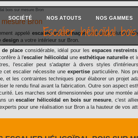
dal bois sur mesure Bron
SOCIÉTÉ
NOS ATOUTS
NOS GAMMES
ur mesure Bron
Escalier hélicoïdal b
lement appelé
escalier en colimaçon
, est une solution élé
he
design
a votre intérieur sur Bron.
 de place
considérable, idéal pour les
espaces restreints
onfère à l'
escalier hélicoïdal
une
esthétique naturelle
et 
res, l'escalier peut s'adapter à divers styles d'intérie
 cet escalier nécessite une
expertise
particulière. Nos p
, et les contraintes techniques pour élaborer un projet ad
ser le rendu final avant la fabrication. Outre son aspect est
écurité. Les marches sont dimensionnées pour une montée ais
dans un
escalier hélicoïdal en bois
sur mesure
, c'est alli
experts pour une réalisation sur Bron a la hauteur de vos at