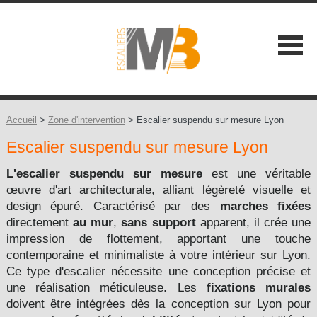
SOCIÉTÉ
NOS ATOUTS
Accueil
>
Zone d'intervention
> Escalier suspendu sur mesure Lyon
Escalier suspendu sur mesure Lyon
NOS GAMMES
Les Classiques +
L'escalier suspendu sur mesure
est une véritable
CONSEILS
œuvre d'art architecturale, alliant légèreté visuelle et
Les Contemporains +
design épuré. Caractérisé par des
marches
fixées
CONTACT
directement
au mur
,
sans support
apparent, il crée une
Les Balustrades +
impression de flottement, apportant une touche
contemporaine et minimaliste à votre intérieur
sur Lyon
.
Les Extérieures
Ce type d'escalier nécessite une conception précise et
une réalisation méticuleuse. Les
fixations murales
Les Design +
doivent être intégrées dès la conception
sur Lyon
pour