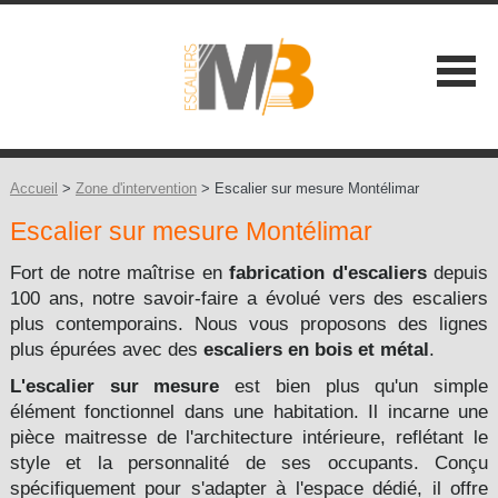
SOCIÉTÉ
NOS ATOUTS
Accueil
>
Zone d'intervention
> Escalier sur mesure Montélimar
Escalier sur mesure Montélimar
NOS GAMMES
Les Classiques +
Fort de notre maîtrise en
fabrication d'escaliers
depuis
CONSEILS
100 ans, notre savoir-faire a évolué vers des escaliers
Les Contemporains +
plus contemporains. Nous vous proposons des lignes
CONTACT
plus épurées avec des
escaliers en bois et métal
.
Les Balustrades +
L'escalier sur mesure
est bien plus qu'un simple
élément fonctionnel dans une habitation. Il incarne une
Les Extérieures
pièce maitresse de l'architecture intérieure, reflétant le
style et la personnalité de ses occupants. Conçu
Les Design +
spécifiquement pour s'adapter à l'espace dédié, il offre