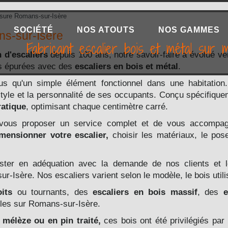
sure Romans-sur-Isère
SOCIÉTÉ
NOS ATOUTS
NOS GAMMES
ns-sur-Isère
Fabricant escalier bois et métal sur
n d'escaliers
depuis 100 ans, notre savoir-faire a évolué ve
us épurées avec des
escaliers en bois et métal
.
us qu'un simple élément fonctionnel dans une habitation.
le style et la personnalité de ses occupants. Conçu spécifiqu
ratique
, optimisant chaque centimètre carré.
 vous proposer un service complet et de vous accompa
mensionner votre escalier,
choisir les matériaux, le pos
ster en adéquation avec la demande de nos clients et 
-Isère. Nos escaliers varient selon le modèle, le bois utili
oits
ou tournants, des
escaliers en bois massif
, des
e
bles
sur Romans-sur-Isère.
 mélèze ou en pin traité,
ces bois ont été privilégiés par