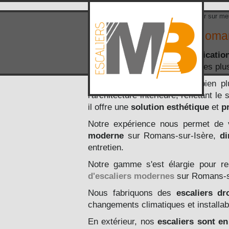
Accueil
>
Zone d'intervention
> Escalier sur me
Escalier sur mesure Roma
Fort de notre maîtrise en
fabricatio
Nous vous proposons des lignes pl
L'escalier sur mesure
est bien pl
l'architecture intérieure, reflétant 
il offre une
solution esthétique
et
p
Notre expérience nous permet de
moderne
sur Romans-sur-Isère,
di
entretien.
Notre gamme s'est élargie pour re
d'escaliers modernes
sur Romans-sur
Nous fabriquons des
escaliers dr
changements climatiques et installa
En extérieur, nos
escaliers sont en