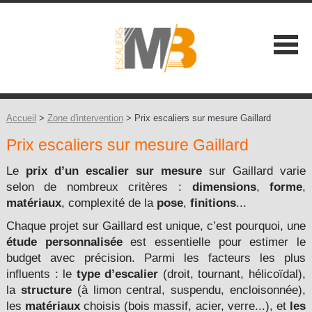
SOCIÉTÉ
NOS ATOUTS
Accueil
>
Zone d'intervention
> Prix escaliers sur mesure Gaillard
Prix escaliers sur mesure Gaillard
NOS GAMMES
Les Classiques +
Le
prix d’un escalier sur mesure
sur Gaillard varie
CONSEILS
selon de nombreux critères :
dimensions
,
forme
,
Les Contemporains +
matériaux
, complexité de la
pose
,
finitions
...
CONTACT
Chaque projet sur Gaillard est unique, c’est pourquoi, une
Les Balustrades +
étude personnalisée
est essentielle pour estimer le
budget avec précision. Parmi les facteurs les plus
Les Extérieures
influents : le
type d’escalier
(droit, tournant, hélicoïdal),
la
structure
(à limon central, suspendu, encloisonnée),
Les Design +
les
matériaux
choisis (bois massif, acier, verre...), et
les