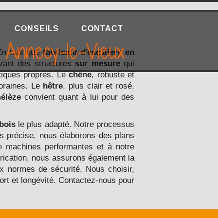
CONSEILS
CONTACT
 Annecy-le-Vieux
 En tant que
fabricant d'escaliers en
evant des structures
sur mesure
qui
tiques propres. Le
chêne
, robuste et
poraines. Le
hêtre
, plus clair et rosé,
élèze
convient quant à lui pour des
bois
le plus adapté. Notre processus
s précise, nous élaborons des plans
 machines performantes et à notre
abrication, nous assurons également la
ux normes de sécurité. Nous choisir,
fort et longévité. Contactez-nous pour