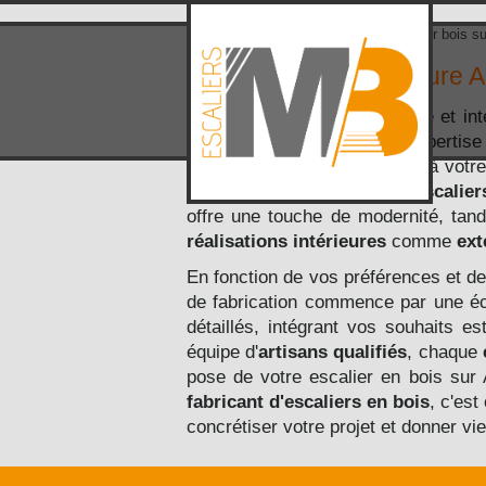
Accueil
>
Zone d'intervention
> Escalier bois s
Escalier bois sur mesure 
Le bois est un matériau noble et int
bois
, nous mettons notre expertise
s'intègrent harmonieusement à votr
élégant, est idéal pour des
escalier
offre une touche de modernité, tan
réalisations intérieures
comme
ext
En fonction de vos préférences et d
de fabrication commence par une éc
détaillés, intégrant vos souhaits e
équipe d'
artisans qualifiés
, chaque
pose de votre escalier en bois sur 
fabricant d'escaliers en bois
, c'est
concrétiser votre projet et donner v