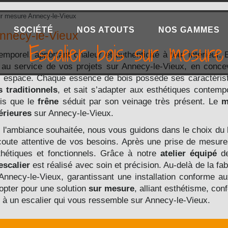
ur mesure Annecy-le-Vieux
SOCIÉTÉ
NOS ATOUTS
NOS GAMMES
Annecy-le-Vieux
Escalier bois sur mesure
emporel, apportant chaleur et authenticité à tout intérieur.
 au service de vos projets sur Annecy-le-Vieux, en conc
e espace. Chaque essence de bois possède ses caractéris
s traditionnels
, et sait s’adapter aux esthétiques contem
dis que le
frêne
séduit par son veinage très présent. Le
m
érieures
sur Annecy-le-Vieux.
e l'ambiance souhaitée, nous vous guidons dans le choix du
oute attentive de vos besoins. Après une prise de mesure
sthétiques et fonctionnels. Grâce à notre
atelier équipé
de
escalier
est réalisé avec soin et précision. Au-delà de la f
Annecy-le-Vieux, garantissant une installation conforme a
 opter pour une solution
sur mesure
, alliant esthétisme, con
ie à un escalier qui vous ressemble sur Annecy-le-Vieux.