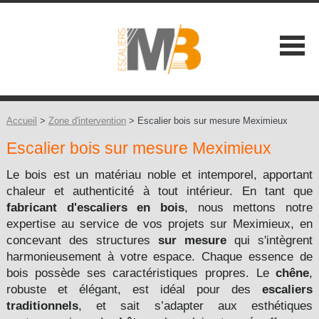
SOCIÉTÉ
NOS ATOUTS
Accueil
>
Zone d'intervention
> Escalier bois sur mesure Meximieux
Escalier bois sur mesure Meximieux
NOS GAMMES
Les Classiques +
Le bois est un matériau noble et intemporel, apportant
CONSEILS
chaleur et authenticité à tout intérieur. En tant que
Les Contemporains +
fabricant d'escaliers en bois
, nous mettons notre
CONTACT
expertise au service de vos projets sur Meximieux, en
Les Balustrades +
concevant des structures
sur mesure
qui s'intègrent
harmonieusement à votre espace. Chaque essence de
Les Extérieures
bois possède ses caractéristiques propres. Le
chêne
,
robuste et élégant, est idéal pour des
escaliers
Les Design +
traditionnels
, et sait s’adapter aux esthétiques