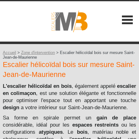
SOCIÉTÉ
NOS ATOUTS
Accueil
>
Zone d'intervention
> Escalier hélicoïdal bois sur mesure Saint-
Jean-de-Maurienne
Escalier hélicoïdal bois sur mesure Saint-
NOS GAMMES
Jean-de-Maurienne
Les Classiques +
CONSEILS
L'escalier hélicoïdal
en bois
, également appelé
escalier
Les Contemporains +
en colimaçon
, est une solution élégante et fonctionnelle
CONTACT
pour optimiser l'espace tout en apportant une touche
Les Balustrades +
design
a votre intérieur sur Saint-Jean-de-Maurienne.
Sa forme en spirale permet un
gain de place
Les Extérieures
considérable, idéal pour les
espaces restreints
ou les
configurations
atypiques
. Le
bois
, matériau noble et
Les Design +