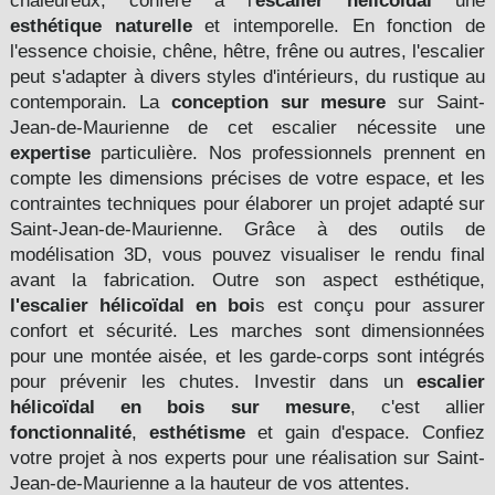
chaleureux, confère à l'
escalier hélicoïdal
une
esthétique naturelle
et intemporelle. En fonction de
l'essence choisie, chêne, hêtre, frêne ou autres, l'escalier
peut s'adapter à divers styles d'intérieurs, du rustique au
contemporain. La
conception sur mesure
sur Saint-
Jean-de-Maurienne de cet escalier nécessite une
expertise
particulière. Nos professionnels prennent en
compte les dimensions précises de votre espace, et les
contraintes techniques pour élaborer un projet adapté sur
Saint-Jean-de-Maurienne. Grâce à des outils de
modélisation 3D, vous pouvez visualiser le rendu final
avant la fabrication. Outre son aspect esthétique,
l'escalier hélicoïdal en boi
s est conçu pour assurer
confort et sécurité. Les marches sont dimensionnées
pour une montée aisée, et les garde-corps sont intégrés
pour prévenir les chutes. Investir dans un
escalier
hélicoïdal en bois
sur mesure
, c'est allier
fonctionnalité
,
esthétisme
et gain d'espace. Confiez
votre projet à nos experts pour une réalisation sur Saint-
Jean-de-Maurienne a la hauteur de vos attentes.