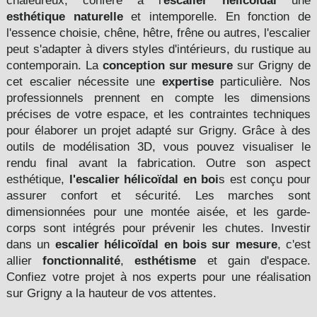
chaleureux, confère à l'
escalier hélicoïdal
une
esthétique naturelle
et intemporelle. En fonction de
l'essence choisie, chêne, hêtre, frêne ou autres, l'escalier
peut s'adapter à divers styles d'intérieurs, du rustique au
contemporain. La
conception sur mesure
sur Grigny de
cet escalier nécessite une
expertise
particulière. Nos
professionnels prennent en compte les dimensions
précises de votre espace, et les contraintes techniques
pour élaborer un projet adapté sur Grigny. Grâce à des
outils de modélisation 3D, vous pouvez visualiser le
rendu final avant la fabrication. Outre son aspect
esthétique,
l'escalier hélicoïdal en boi
s est conçu pour
assurer confort et sécurité. Les marches sont
dimensionnées pour une montée aisée, et les garde-
corps sont intégrés pour prévenir les chutes. Investir
dans un
escalier hélicoïdal en bois
sur mesure
, c'est
allier
fonctionnalité
,
esthétisme
et gain d'espace.
Confiez votre projet à nos experts pour une réalisation
sur Grigny a la hauteur de vos attentes.