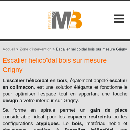
SOCIÉTÉ
NOS ATOUTS
Accueil
>
Zone d'intervention
> Escalier hélicoïdal bois sur mesure Grigny
Escalier hélicoïdal bois sur mesure
NOS GAMMES
Grigny
Les Classiques +
CONSEILS
L'escalier hélicoïdal
en bois
, également appelé
escalier
Les Contemporains +
en colimaçon
, est une solution élégante et fonctionnelle
CONTACT
pour optimiser l'espace tout en apportant une touche
Les Balustrades +
design
a votre intérieur sur Grigny.
Sa forme en spirale permet un
gain de place
Les Extérieures
considérable, idéal pour les
espaces restreints
ou les
configurations
atypiques
. Le
bois
, matériau noble et
Les Design +