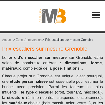
SOCIÉTÉ
NOS ATOUTS
Accueil
>
Zone d'intervention
> Prix escaliers sur mesure Grenoble
Prix escaliers sur mesure Grenoble
NOS GAMMES
Les Classiques +
Le
prix d’un escalier sur mesure
sur Grenoble varie
CONSEILS
selon de nombreux critères :
dimensions
,
forme
,
Les Contemporains +
matériaux
, complexité de la
pose
,
finitions
...
CONTACT
Chaque projet sur Grenoble est unique, c’est pourquoi,
Les Balustrades +
une
étude personnalisée
est essentielle pour estimer le
budget avec précision. Parmi les facteurs les plus
Les Extérieures
influents : le
type d’escalier
(droit, tournant, hélicoïdal),
la
structure
(à limon central, suspendu, encloisonnée),
Les Design +
les
matériaux
choisis (bois massif, acier, verre...), et
les